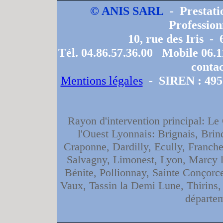
© ANIS SARL
- Prestati
Profession
10, rue des Iris 
Tél. 04.86.57.36.00 Mobile 06.1
contac
Mentions légales
- SIREN : 495 
Rayon d'intervention principal: Le
l'Ouest Lyonnais: Brignais, Bri
Craponne, Dardilly, Ecully, Franche
Salvagny, Limonest, Lyon, Marcy l'
Bénite, Pollionnay, Sainte Conçorce
Vaux, Tassin la Demi Lune, Thirins,
départe