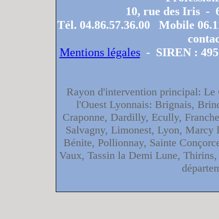
10, rue des Iris 
Tél. 04.86.57.36.00 Mobile 06.1
contac
Mentions légales
- SIREN : 495 
Rayon d'intervention principal: Le
l'Ouest Lyonnais: Brignais, Bri
Craponne, Dardilly, Ecully, Franche
Salvagny, Limonest, Lyon, Marcy l'
Bénite, Pollionnay, Sainte Conçorce
Vaux, Tassin la Demi Lune, Thirins,
départe