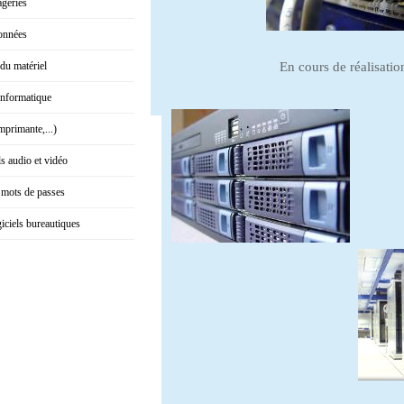
ageries
données
du matériel
En cours de réalisatio
informatique
mprimante,...)
ls audio et vidéo
 mots de passes
giciels bureautiques